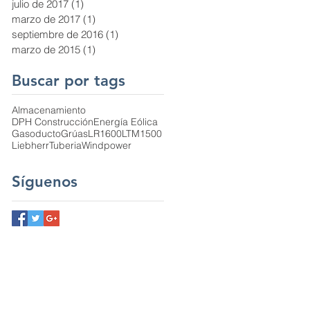
julio de 2017
(1)
1 entrada
marzo de 2017
(1)
1 entrada
septiembre de 2016
(1)
1 entrada
marzo de 2015
(1)
1 entrada
Buscar por tags
Almacenamiento
DPH Construcción
Energía Eólica
Gasoducto
Grúas
LR1600
LTM1500
Liebherr
Tuberia
Windpower
Síguenos