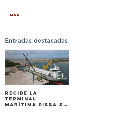
Más
Entradas destacadas
Recibe la
Abanderan en el
Terminal
Puerto de
Marítima PISSA su
Altamira la
primera
Draga “Ana
embarcación en
Laura”
el Puerto de
Altamira