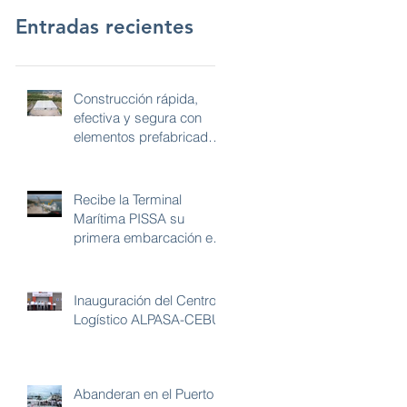
Entradas recientes
Construcción rápida,
efectiva y segura con
elementos prefabricados
de concreto de Grupo
DPH
Recibe la Terminal
Marítima PISSA su
primera embarcación en
el Puerto de Altamira
Inauguración del Centro
Logístico ALPASA-CEBÚ
Abanderan en el Puerto